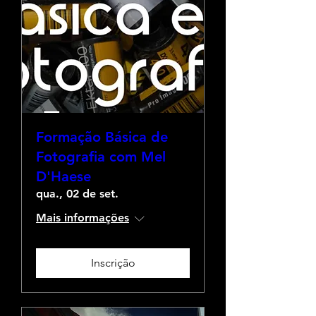
Formação Básica de
Fotografia com Mel
D'Haese
qua., 02 de set.
Mais informações
Inscrição