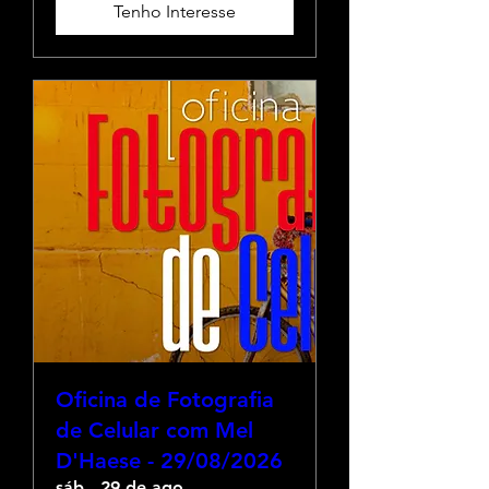
Tenho Interesse
Oficina de Fotografia
de Celular com Mel
D'Haese - 29/08/2026
sáb., 29 de ago.