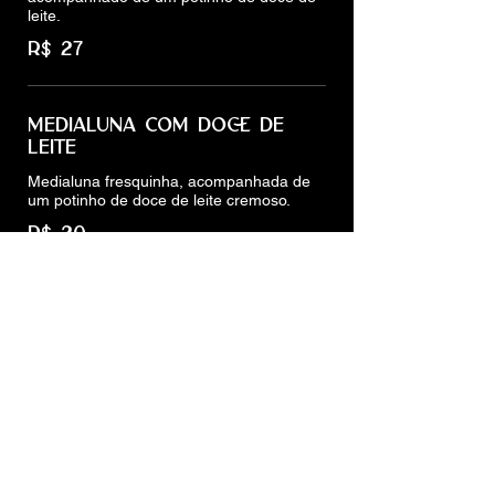
leite.
R$ 27
MEDIALUNA COM DOCE DE
LEITE
Medialuna fresquinha, acompanhada de
um potinho de doce de leite cremoso.
R$ 20
ALFAJOR
Tradicional de maizena ou com cobertura
de chocolate.
R$ 13
PICOLÉ ROCHINHA