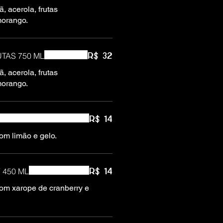
ã, acerola, frutas
morango.
TAS 750 ML
R$ 32
ã, acerola, frutas
morango.
R$ 14
om limão e gelo.
450 ML
R$ 14
om xarope de cranberry e