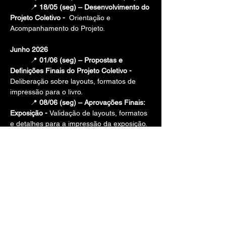
	📍 
18/05 (seg) – Desenvolvimento do 
Projeto Coletivo -  
Orientação e 
Acompanhamento do Projeto.
Junho 2026
	📍 
01/06 (seg) – Propostas e 
Definições Finais do Projeto Coletivo - 
Deliberação sobre layouts, formatos de 
impressão para o livro.
📍 
08/06 (seg) – Aprovações Finais: 
Exposição - 
Validação de layouts, formatos 
e detalhes para a impressão da exposição.
	📍 
15/06 (seg) – Aprovações Finais: 
Livro -  
Validação do design, formatos e 
papel para a impressão do fotolivro.
	📍 
16/06 a 30/06 – Período de 
Impressões e Provas Finais -  
Acompanhamento da produção dos 
materiais finais.
Julho 2026